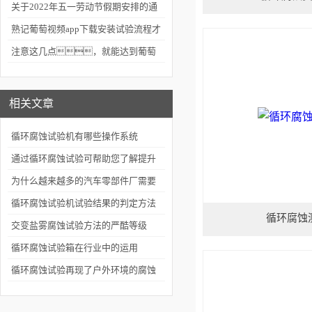
意什么
关于2022年五一劳动节假期安排的通
知
熟记葡萄视频app下载安装试验流程才
能正确使用
注意这几点，就能达到葡萄
视频app下载安装的维护效果
相关文章
循环腐蚀试验机有哪些操作系统
通过循环腐蚀试验可帮助您了解提升
产品
为什么越来越多的汽车零部件厂需要
循环腐蚀试验机
循环腐蚀试验机试验结果的判定方法
循环腐蚀
有哪些
交变盐雾腐蚀试验方法的严酷等级
循环腐蚀试验箱在行业中的运用
循环腐蚀试验再现了户外环境的腐蚀
类型