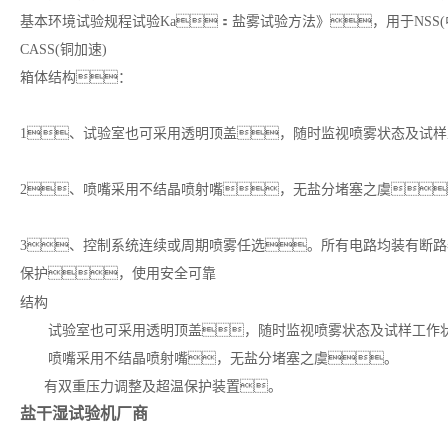
基本环境试验规程试验Ka：盐雾试验方法》，用于NSS(
CASS(铜加速)
箱体结构：
1、试验室也可采用透明顶盖，随时监视喷雾状态及试
2、
喷嘴采用不结晶喷射嘴，无盐分堵塞之虞
3、控制系统连续或周期喷雾任选。所有电路均装有断
保护，使用安全可靠
结构
试验室也可采用透明顶盖，随时监视喷雾状态及试样工作
喷嘴采用不结晶喷射嘴，无盐分堵塞之虞。
有双重压力调整及超温保护装置。
盐干湿试验机厂商