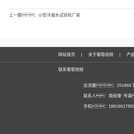
上一篇：
小型冷凝水试验机厂家
网站首页
|
关于葡萄视频
|
产
联系葡萄视频
总流量：251866
联系人：周经理 传真
手机：18818017858