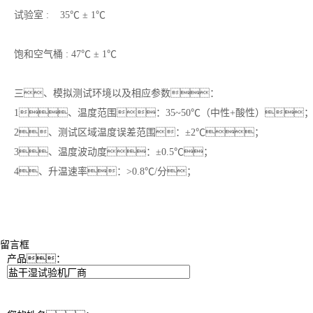
试验室 : 35℃ ± 1℃
饱和空气桶 : 47℃ ± 1℃
三、模拟测试环境以及相应参数：
1、温度范围：35~50℃（中性+酸性）
2、测试区域温度误差范围：±2℃；
3、温度波动度：±0.5℃；
4、升温速率：>0.8℃/分；
留言框
产品：