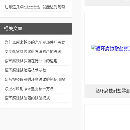
能正确使用
注意这几点，就能达到葡萄
视频app下载安装的维护效果
相关文章
为什么越来越多的汽车零部件厂需要
循环腐蚀试验机
交变盐雾腐蚀试验方法的严酷等级
循环腐蚀试验箱在行业中的运用
循环腐蚀试验箱技术参数
葡萄视频仪器循环腐蚀试验箱使用配
置的介绍
涂层材料用循环盐雾标准方法
循环腐蚀耐盐雾
循环腐蚀试验箱的试验模式