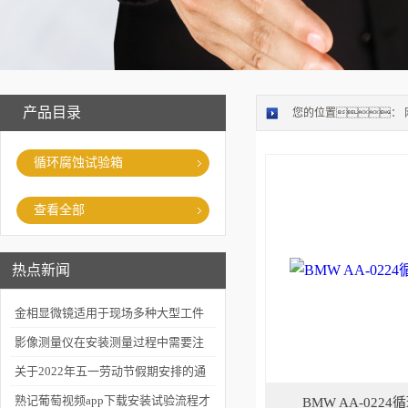
产品目录
您的位置：
循环腐蚀试验箱
查看全部
热点新闻
金相显微镜适用于现场多种大型工件
的金相检查
影像测量仪在安装测量过程中需要注
意什么
关于2022年五一劳动节假期安排的通
知
熟记葡萄视频app下载安装试验流程才
BMW AA-022