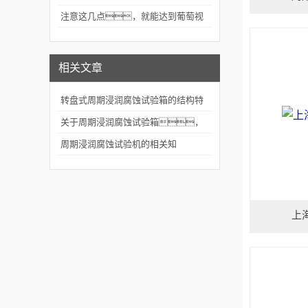
能正确使用
注意这几点，就能达到葡萄视
频app下载安装的维护效果
相关文章
转盘式周期浸润腐蚀试验箱的结构特
征
关于周期浸润腐蚀试验箱，
你知多少？
周期浸润腐蚀试验机的相关知
识，你知道多少
上