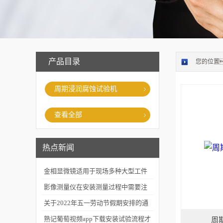
产品目录
您的位置
周期浸润腐蚀试验机
查看全部
热点新闻
金相显微镜适用于现场多种大型工件
的金相检查
影像测量仪在安装测量过程中需要注
意什么
关于2022年五一劳动节假期安排的通
知
熟记葡萄视频app下载安装试验流程才
周