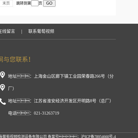
末页
跳转到第
页
|
在线留言
联系葡萄视频
地址：上海金山区廊下镇工业园荣春路266号（分
厂）
地址：江苏省淮安经济开发区开明路8号（总厂）
电话：021-31263719
 上海葡萄视频检测设备有限公司 备案号：
沪ICP备78954660号-4