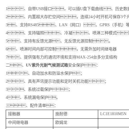
1、自带USB接口，可以插U盘下载曲线、历史数
2、内置超大存贮空间，连续24小时开机可保存3个
3、支持RS485、LAN（网口）、GPRS（手
4、支持辐照、冷凝、喷淋三种模式
5、支持有反馈光源、无反馈光源控制。
6、喷淋时间内部可控制，无需外加时间继电器
7、提供强有力的通讯环境和支持MAX-254台多分支结构
二、
UV紫外光耐气候测试箱
安全保护：
1、自动加水和防溢水保护；
2、具有声讯提示功能和定时关机功能；
3、系统过载保护；
4、系统漏电保护。
三、配件清单：
接触器
施耐德
LC1E1810M5N
中间继电器
欧姆龙