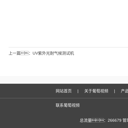
上一篇：
UV紫外光耐气候测试机
网站首页
|
关于葡萄视频
|
产
联系葡萄视频
总流量：266679
管