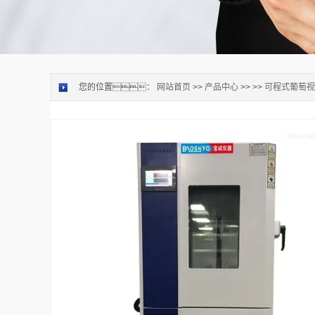
您的位置：
网站首页
>>
产品中心
>> >>
可程式葡萄视