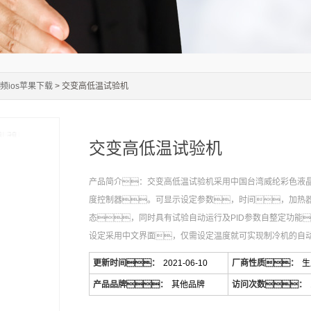
频ios苹果下载
> 交变高低温试验机
交变高低温试验机
产品简介：交变高低温试验机采用中国台湾威纶彩色液
度控制器。可显示设定参数，时间，加热
态，同时具有试验自动运行及PID参数自整定功能
设定采用中文界面，仅需设定温度就可实现制冷机的自
更新时间：
2021-06-10
厂商性质：
生
产品品牌：
其他品牌
访问次数：