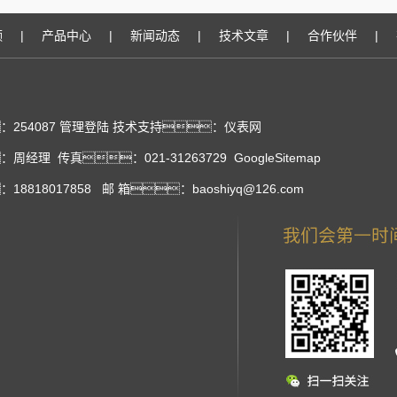
频
|
产品中心
|
新闻动态
|
技术文章
|
合作伙伴
|
254087
管理登陆
技术支持：
仪表网
周经理 传真：021-31263729
GoogleSitemap
8818017858 邮 箱：baoshiyq@126.com