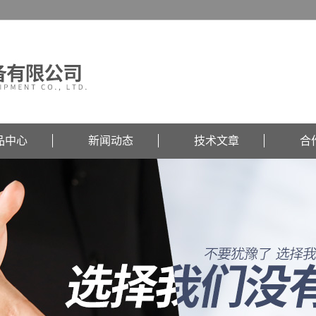
品中心
新闻动态
技术文章
合