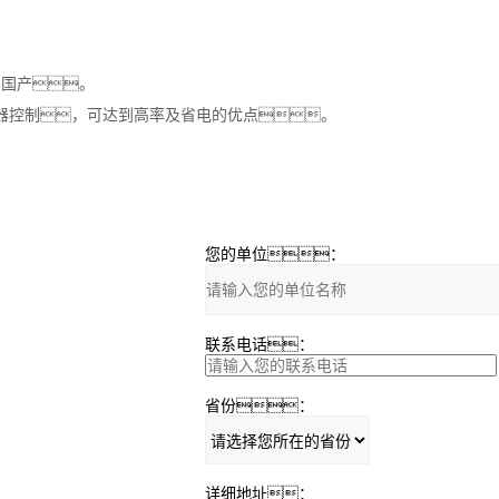
为国产。
器控制，可达到高
率及省电的优点。
您的单位：
联系电话：
省份：
详细地址：