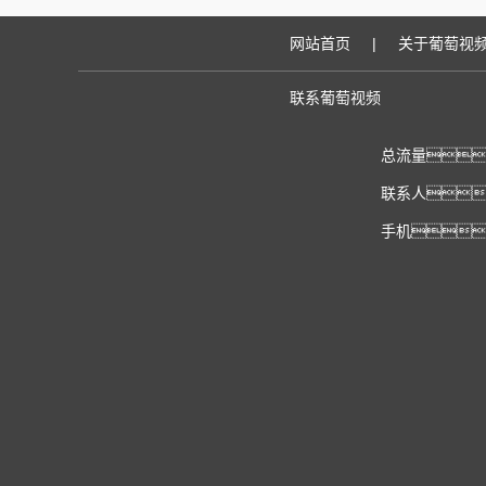
网站首页
|
关于葡萄视
联系葡萄视频
总流量：
联系人：
手机：1