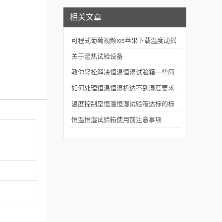
相关文章
可程式葡萄视频ios苹果下载温度动摇
大的缘由是什么
关于湿热试验设备
教你轻松解决恒温恒湿试验箱一些简
单故障
如何处理恒温恒湿机达不到湿度要求
温度控制是恒温恒湿试验箱达标的标
准
恒温恒湿试验箱使用前注意事项