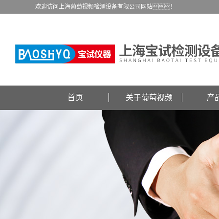
欢迎访问上海葡萄视频检测设备有限公司网站！
首页
关于葡萄视频
产