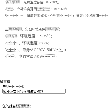
6、光照温度范围:50～70℃;
7、冷凝温度范围：RT～60℃
8、湿度范围:60%～98%RH； 满足a.冷凝周期
三、实验环境条件：
环境温度: 5～35℃;
1、
2、环境湿度:≤85%;
3、电源:AC220V 50Hz；
4、电源容量:5KW；
留言框
产品：
您的姓名：