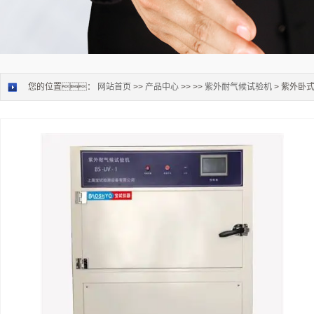
您的位置：
网站首页
>>
产品中心
>> >>
紫外耐气候试验机
> 紫外卧